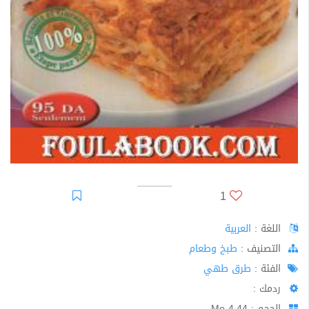
1
اللغة :
العربية
اﻟﺘﺼﻨﻴﻒ :
طبخ وطعام
الفئة :
طرق طهي
ردمك :
الحجم : 4.44 Mo