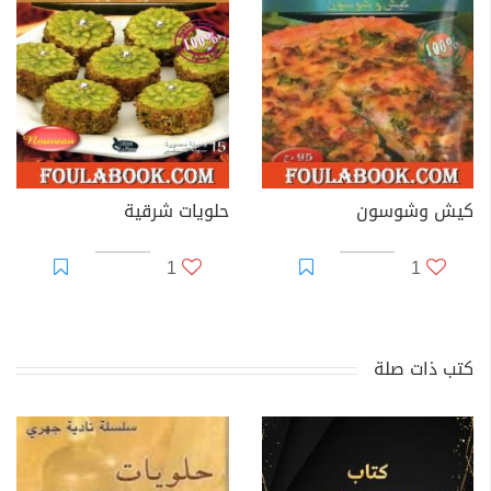
كيش وشوسون
حلويات شرقية
1
1
كتب ذات صلة