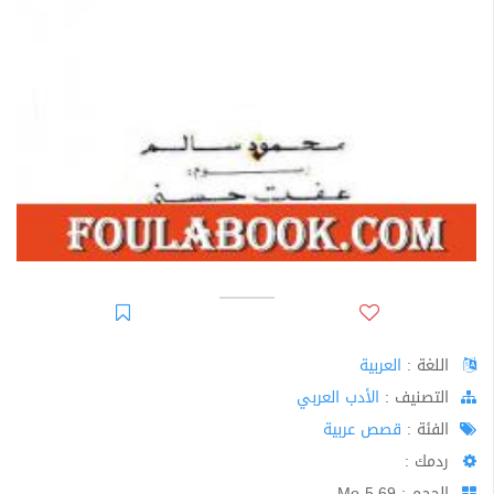
اللغة :
العربية
اﻟﺘﺼﻨﻴﻒ :
الأدب العربي
الفئة :
قصص عربية
ردمك :
الحجم : 5.69 Mo