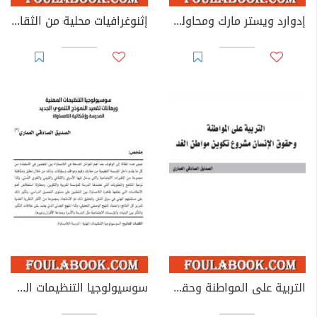
إدوارد ويستر مارك ومحاولة التأسيس للبحث الأنثروبولوجي بالمغرب - مراسيم الزواج وهاجس التوثيق
إثنوغرافيات محلية من الثقافة الشعبية المغربية
التربية على المواطنة وحقوق الإنسان مشروع تكوين مواطن الغد
سوسيولوجيا التنظيمات المهنية ورهانات تقعيد النموذج التنموي الجديد - المدرسة وإشكالية اللامساواة