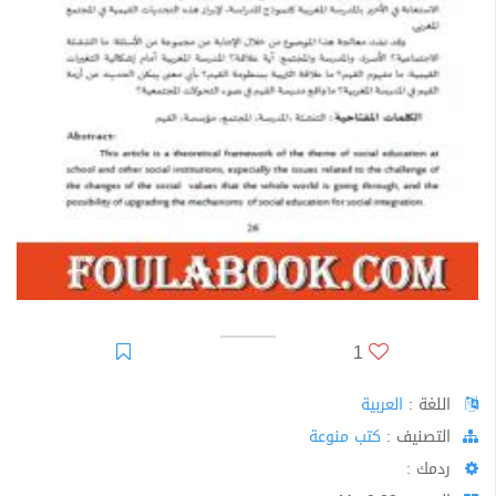
1
اللغة :
العربية
اﻟﺘﺼﻨﻴﻒ :
كتب منوعة
ردمك :