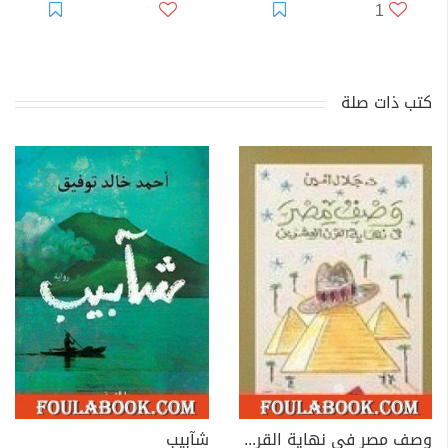
1
كتب ذات صلة
وصف مصر في نهاية القرن العشرين
شآبيب