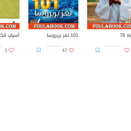
ا 76
101 لغز بربروسا
أسباب للكي
1
47