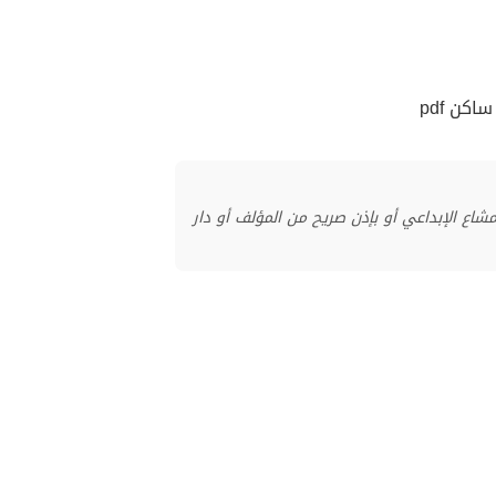
كن pdf
منشور بموجب ترخيص المشاع الإبداعي أو بإذن صريح من المؤلف أو دار