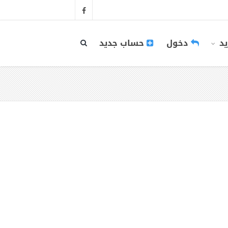
يد
دخول
حساب جديد