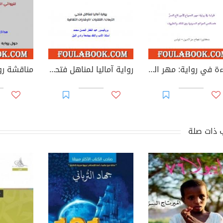
قراءة في رواية: مهر الصياح لأمير تاج السرّ - خصائص العوالم السردية بين المتلد والطريف
رواية آماليا لمناهل فتحي: الثيمات- التقنيات- الإشارات الثقافية - بقلم أ. د عبد الغفار الحسن محمد
 ذات صلة