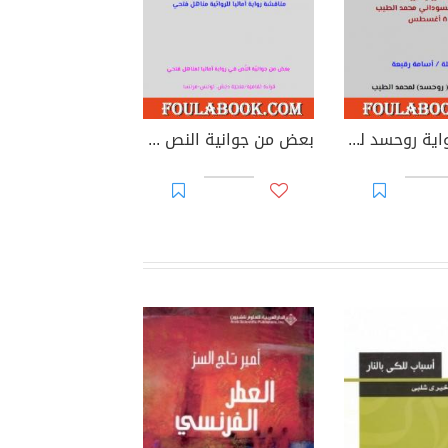
مناقشة رواية روحسد للروائي السوداني محمد الطيب: مداخلة أسامة رقيعة
بعض من جوانية النص في رواية آماليا لمناهل فتحي بقلم فتحية دبش