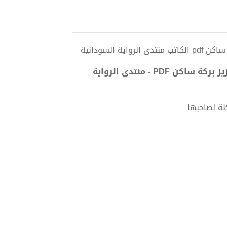
السودانية
تحميل كتاب التقنيات السردية في رواية الرجل الخراب لعبد العزيز بركة ساكن PDF - منتدى الرواية
ظة لصاحبها