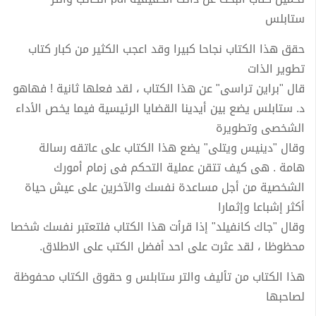
ستابلس
حقق هذا الكتاب نجاحا كبيرا وقد اعجب الكثير من كبار كتاب
تطوير الذات
قال "براين تراسى" عن هذا الكتاب ، لقد فعلها ثانية ! فهاهو
د. ستابلس يضع بين أيدينا القضايا الرئيسية فيما يخص الأداء
الشخصى وتطويرة
وقال "دينيس ويتلى" يضع هذا الكتاب على عاتقه رسالة
هامة . هى كيف تتقن عملية التحكم فى زمام أمورك
الشخصية من أجل مساعدة نفسك والآخرين على عيش حياة
أكثر إشباعا وإثمارا
وقال "جاك كانفيلد" إذا قرأت هذا الكتاب فلتعتبر نفسك شخصا
محظوظا ، لقد عثرت على احد أفضل الكتب على الاطلاق.
هذا الكتاب من تأليف والتر ستابلس و حقوق الكتاب محفوظة
لصاحبها