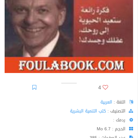
4
اللغة :
العربية
اﻟﺘﺼﻨﻴﻒ :
كتب التنمية البشرية
ردمك :
الحجم : 6.7 Mo
عدد الصفحات : 385