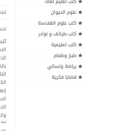
كتب تعليم لغات
علوم الحيوان
لمح
كتب علوم الهندسة
تحميل 
كتب طرائف و نوادر
تُثب
كتب تعليمية
الا
طبخ وطعام
الذ
بال
رياضة وتسالي
الت
قضايا فكرية
الك
إنه
الس
الخا
والس
***