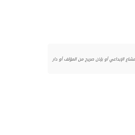
منشور بموجب ترخيص المشاع الإبداعي أو بإذن صريح من المؤلف أو دار