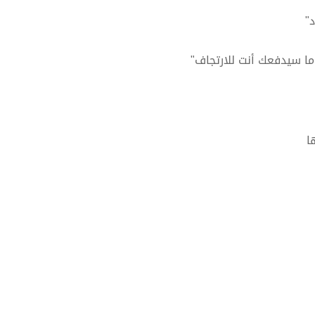
د"
ما سيدفعك أنت للارتجاف"
ا