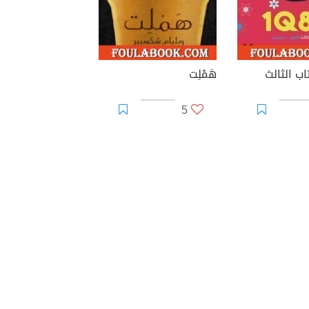
هَمْلِت
5