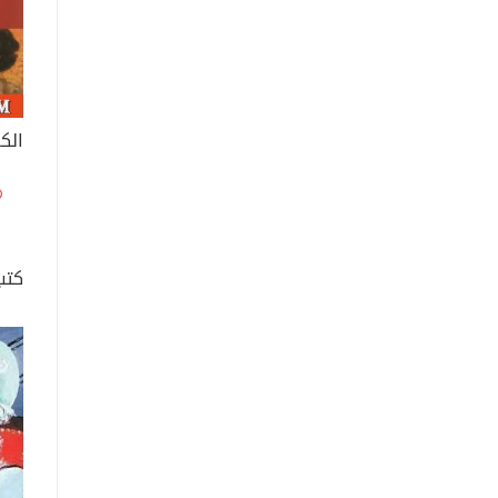
الك
كتب