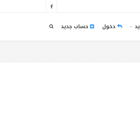
يد
دخول
حساب جديد