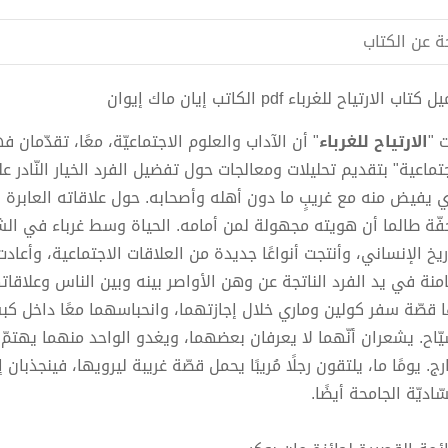
ة عن الكتاب
كتاب الارتياح للغرباء pdf الكاتب إيان ماك إيوان
ت "
الارتياح للغرباء
" أن الآداب والعلوم الاجتماعيّة، معًا، تقدّمان ف
جتماعية" بتقديم تحليلات ومعالجات حول تفضيل الفرد الخيار النّادر 
ي يفيض منه مع غريبٍ ما دون أهله وأصحابه. حول علاقاته العابرة ال
خفّة طالما أن هويته مجهولة لمن أمامه. الحياة وسط غرباء في الش
اريخ الإنساني، وأنتجت أنواعًا جديدة من العلاقات الاجتماعية، وأعا
امنة في يد الفرد الناتجة عن وهن الأواصر بينه وبين الناس وعلاقات
ا قصّة سفر كولين وماري خلال إجازتهما، وانحباسهما معًا داخل كب
يّاح. يشعران أنّهما لا يعرفان بعضهما، ويغدو الواحد منهما يهت
رج. يومًا ما، يلتقون رجلًا مُريبًا يحمل قصّة غريبة ليرويها، فينجذبان
ّاديّة الجامحة أيضًا.