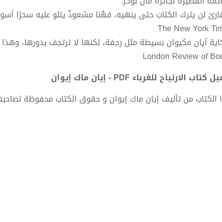
ائمة القصيرة لجائزة مان بوكر.
قارئ لن يترك الكتابَ حتى ينهيه، فهُنا مشعوذٌ يتلو عليه سحرًا أسو
The New York Ti
اية آيان مكيوان بسيطة مثل رجفة، لكنها لا ترتجف بدورها، وهذا 
London Review of Bo
 كتاب الارتياح للغرباء PDF - إيان ماك إيوان
 الكتاب من تأليف إيان ماك إيوان و حقوق الكتاب محفوظة لصاحبه