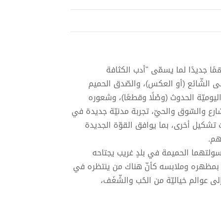
همًا جديدًا لما يسمّى "أدب الكثافة
على الشّائع (أو العكس)، والصّدق الحميم
يوميّة الحدوث (وصْلًا وقطعًا)، وشعوره
ارع والسّوق والحيّ، تجربة مدنيّة جديدة في
دت تشكيل أخرى، بما يوافق القوّة الجديدة
هم.
سولتهما الحميمة في بلدٍ غريب يجتاحه
مّ بمظهره وملابسه كأنّ هناك من ينتظره في
 إلى عوالم خياليّة من الحُب والشّغَف،