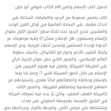
تحميل كتاب الإسلام وكفى pdf الكاتب شوقي أبو خليل
كتاب يتضمن مجموعة من الردود والتعليقات الساخنة على
أحداث مهمة، على الساحة العالمية في أوائل القرن الواحد
والعشرين. تندرج الردود تحت ثلاثة محاور؛ المحور الأول بعنوان
((إسلام ومسلمون: هل الإصلاح ممكن؟)) وفيه موضوعات عن
الدعوة لوحدة المسلمين وتصحيح أخطاء تاريخية، وعن الإسلام
ولجنة الصليب الأحمر وحوار مع الفاتيكان، وأسباب سقوط
العالم الإسلامي.. والمحور الثاني حمل عنوان ((حرية الرأي
على الطريقة الغربية))، وتناول فيه هجوم الغربيين على
الإسلام من خلال الصور المسيئة للنبي ?، وغمزَ بابا روما
بالإسلام وحضارته واصطناعَهم قرآناً مفترى، واستياءهم من
المناهج الإسلامية وضغطَهم لتغييرها.. والمحور الثالث
((أمريكة القطب المتفرد، ولكن..)). بحث فيه تصرفات أمريكة
في الشرق الأوسط، بهجومها المغولي على بغداد،
وبتسلطها على مجلس الأمن، وتفردها بالقرار، وبجرائمها بحق