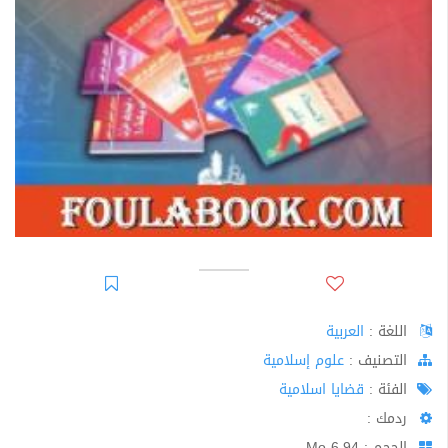
اللغة :
العربية
اﻟﺘﺼﻨﻴﻒ :
علوم إسلامية
الفئة :
قضايا اسلامية
ردمك :
الحجم : 6.94 Mo