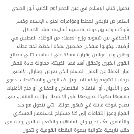
تحميل كتاب الإسلام في عين الخطر pdf الكاتب أنور الجندي
استعراض تاريخي لخطط ومؤامرات احتواء الإسلام وكسر
شوكته وتمزيق دوله وتقسيم أقاليمه ونشر الانحلال
الأخلاقي بين شعوبه وزرع العملاء من الوكلاء المحليين في
أرضيه، ليكونوا منفذين مخلصين لهذه الخطط تحت غطاء
وطني وعبر قوانين وقرارت مملاة على الساسة لتلبي مصالح
القوى الكبرى وتحقق أهدافها الخبيثة، محاولة جادة لنفض
غبار الغفلة عن العقل المسلم الذي تعرض، ومازال، لأقصى
درجات التشويه والاستلاب وتزييف الوعي والاستقطاب بدعوى
حوار الأديان، أو الانفتاح الاقتصادي والحضاري أو منح الأقليات
حقوقها تنهيدًا لتحريضها على الانفصال وإثارة القلاقل، حتى
تصبح شوكة قاتلة في ظهور جولها التي تتحول مع جلد
الفجار وعجز الثقافات إلى كلأ مستباح للاستعمار العسكري
والثقافي معًا، تحرير واع للمفاهيم والشعارات التي روجت في
حقب تاريخية متوالية بدعوة اليقظة القومية والتحول