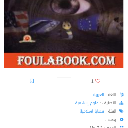
1
اللغة :
العربية
اﻟﺘﺼﻨﻴﻒ :
علوم إسلامية
الفئة :
قضايا اسلامية
ردمك :
الحجم : 7.2 Mo