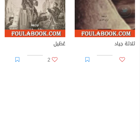
ثلاثة جياد
عُطَيل
2