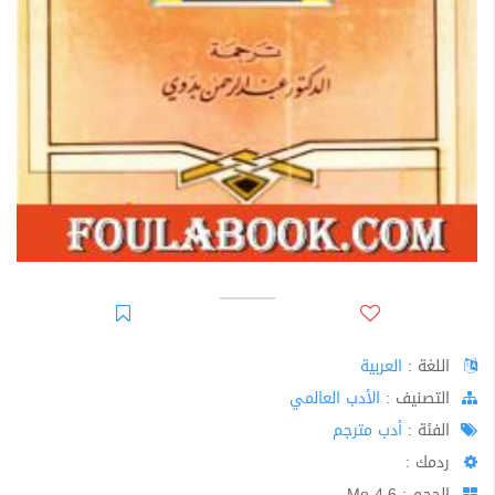
اللغة :
العربية
اﻟﺘﺼﻨﻴﻒ :
الأدب العالمي
الفئة :
أدب مترجم
ردمك :
الحجم : 4.6 Mo