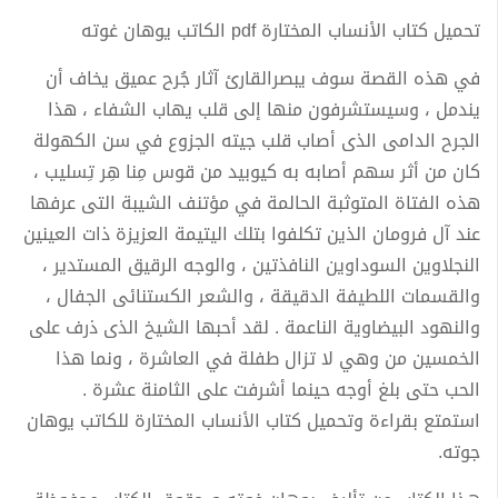
تحميل كتاب الأنساب المختارة pdf الكاتب يوهان غوته
في هذه القصة سوف يبصرالقارئ آثار جُرح عميق يخاف أن
يندمل ، وسيستشرفون منها إلى قلب يهاب الشفاء ، هذا
الجرح الدامى الذى أصاب قلب جيته الجزوع في سن الكهولة
كان من أثر سهم أصابه به كيوبيد من قوس مِنا هِر تِسليب ،
هذه الفتاة المتوثبة الحالمة في مؤتنف الشيبة التى عرفها
عند آل فرومان الذين تكلفوا بتلك اليتيمة العزيزة ذات العينين
النجلاوين السوداوين النافذتين ، والوجه الرقيق المستدير ،
والقسمات اللطيفة الدقيقة ، والشعر الكستنائى الجفال ،
والنهود البيضاوية الناعمة . لقد أحبها الشيخ الذى ذرف على
الخمسين من وهي لا تزال طفلة في العاشرة ، ونما هذا
الحب حتى بلغ أوجه حينما أشرفت على الثامنة عشرة .
استمتع بقراءة وتحميل كتاب الأنساب المختارة للكاتب يوهان
جوته.