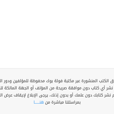
 الكتب المنشورة عبر مكتبة فولة بوك محفوظة للمؤلفين ودور ال
 نشر أي كتاب دون موافقة صريحة من المؤلف أو الجهة المالكة ل
م نشر كتابك دون علمك أو بدون إذنك، يرجى الإبلاغ لإيقاف عرض ال
بمراسلتنا مباشرة من
هنــــــا