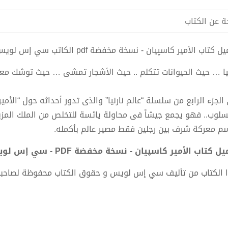
ة عن الكتاب
 كتاب الأمير كاسپيان - نسخة مخفضة pdf الكاتب سي إس لويس
نيا … حيث الحيوانات تتكلم .. حيث الأشجار تمشى … حيث توشك معرك
الجزء الرابع من سلسلة “عالم نارنيا” والذى تدور أحداثه حول “الأم
سلوب.. فهو يجمع جيشاً فى محاولة يائسة للتخلص من الملك المز
م معركة شرف بين رجلين فقط مصير عالم بأكمله.
ل كتاب الأمير كاسپيان - نسخة مخفضة PDF - سي إس لويس
 الكتاب من تأليف سي إس لويس و حقوق الكتاب محفوظة لصاحب