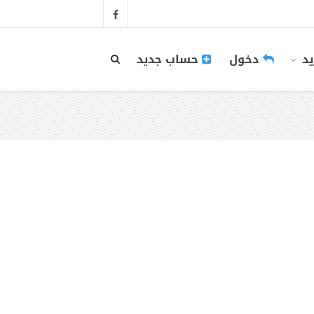
يد
دخول
حساب جديد