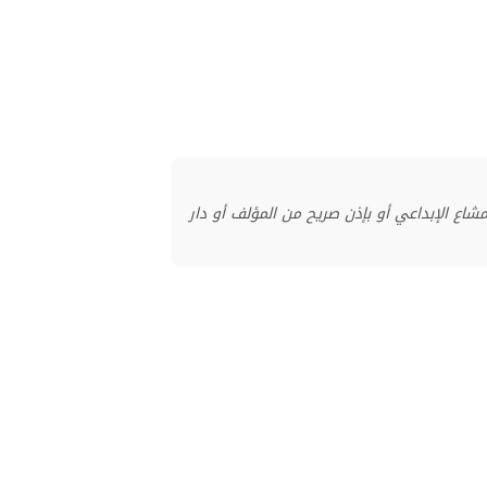
منشور بموجب ترخيص المشاع الإبداعي أو بإذن صريح من المؤلف أو دار