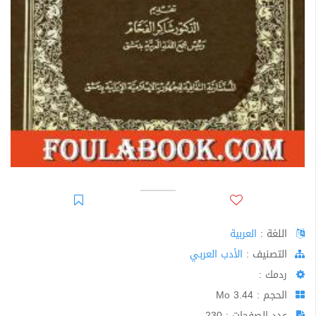
اللغة :
العربية
اﻟﺘﺼﻨﻴﻒ :
الأدب العربي
ردمك :
الحجم : 3.44 Mo
عدد الصفحات : 230