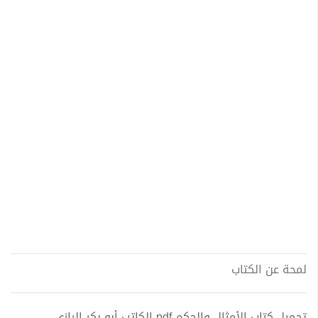
لمحة عن الكتاب
تحميل كتاب الأمثال والحكم pdf الكاتب أبو بكر الرازي