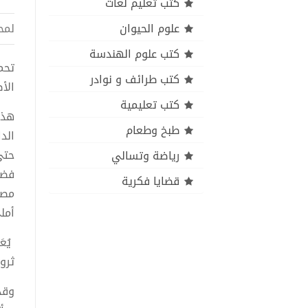
كتب تعليم لغات
علوم الحيوان
لمح
كتب علوم الهندسة
كتب طرائف و نوادر
الأ
كتب تعليمية
طبخ وطعام
الد
حتى 
رياضة وتسالي
قضايا فكرية
مصوّ
أمل
يُع
ثروة
وقد