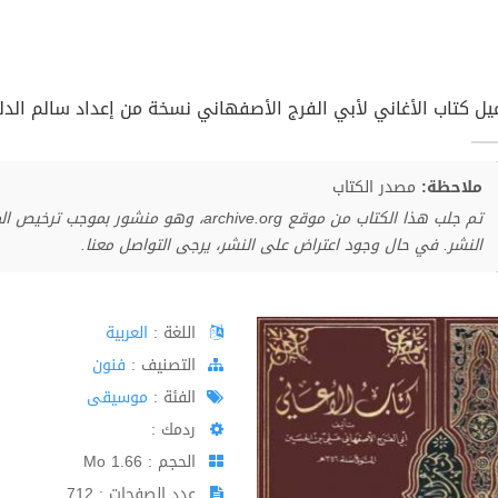
يل كتاب الأغاني لأبي الفرج الأصفهاني نسخة من إعداد سالم الدليم
ملاحظة:
مصدر الكتاب
تم جلب هذا الكتاب من موقع archive.org، وهو 
النشر. في حال وجود اعتراض على النشر، يرجى التواصل معنا.
اللغة :
العربية
اﻟﺘﺼﻨﻴﻒ :
فنون
الفئة :
موسيقى
ردمك :
الحجم : 1.66 Mo
عدد الصفحات : 712