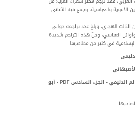
 العربي، فقد ترجم لأكثر شعراء العرب: من
ن الأموية والعباسية، وجمع فيه الأغاني
ن الثالث الهجري، وبلغ عدد تراجمه حوالي
وأوائل العباسي، وجلّ هذه التراجم شديدة
والإسلامية في كثير من مظاهرها
دليمي
لأصبهاني
تحميل كتاب الأغاني لأبي الفرج الأصفهاني نسخة من إعداد سالم الدليمي - الجزء السادس PDF - أبو
لصاحبها