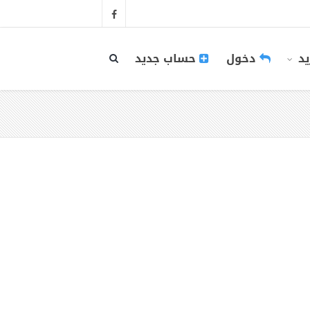
يد
دخول
حساب جديد