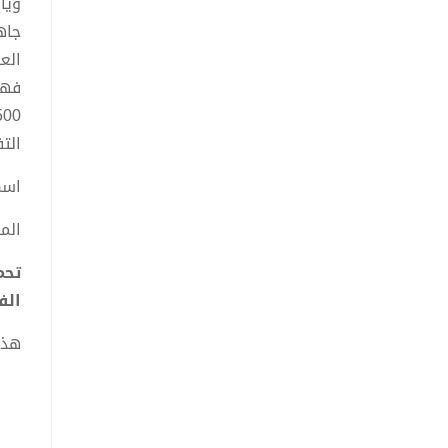
ويأ
جاه
الع
فهو
الت
اسم
الم
الف
هذا