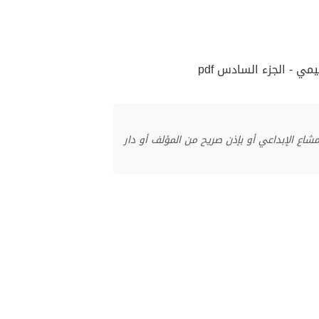
ي - الجزء السادس pdf
منشور بموجب ترخيص المشاع الإبداعي أو بإذن صريح من المؤلف أو دار