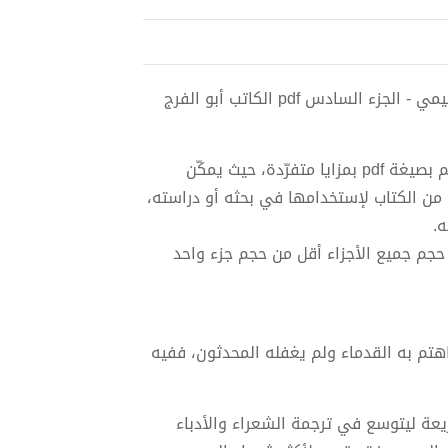
تحميل كتاب الأغاني لأبي الفرج الأصفهاني نسخة من إعداد سالم الدليمي - الجزء السادس pdf الكاتب أبو الفرج
هذا الكتاب الذي يتألف من خمسة وعشرون جزءاً إجتهدتُ أن أضعه لكم بصيغة pdf بمزايا متفرّدة، حيث يمكّن
 من الكتاب لإستخدامها في بحثه أو دراسته،
لى 2 ميغابايت، وبذلك يكون حجم جميع الأجزاء أقل من حجم جزء واحد
اهتم به القدماء ولم يغفله المحدثون، ففيه
ريعة ليتوسع في ترجمة الشعراء والأدباء