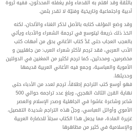
بالثقة وقد اهتم به القدماء ولم يغفله المحدثون، ففيه ثروة
أدبية واجتماعية وتاريخية وفنيّة لا تقدر بثمن.
وقد وضع المؤلف كتابه بالأصل لذكر الغناء والألحان، لكنه
اتخذ ذلك ذريعة ليتوسع في ترجمة الشعراء والأدباء ويأتي
بالعجب العجاب حتى عُدَّ كتاب الأغاني بحق من أمهات كتب
الأدب العربي، فقد ترجم لأكثر شعراء العرب: من جاهليين و
مخضرمين، ومحدثين، كما ترجم لكثير من المغنين في الدولتين
الأموية والعباسية، وجمع فيه الأغاني العربية قديمها
وحديثها.
فهو أوسع كتب التراجم إطلاقاً، ترجم لعدد من الأدباء حتى
نهاية القرن الثالث الهجري، وبلغ عدد تراجمه حوالي 500
شاعر وشاعرة عاشوا في الجاهلية وصدر الإسلام والعصر
الأموي وأوائل العباسي، وجلّ هذه التراجم شديدة التفصيل،
غزيرة المادة، مما يجعل هذا الكتاب سجلاً للحضارة العربية
والإسلامية في كثير من مظاهرها