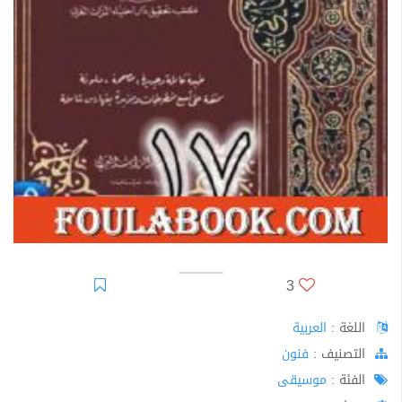
3
اللغة :
العربية
اﻟﺘﺼﻨﻴﻒ :
فنون
الفئة :
موسيقى