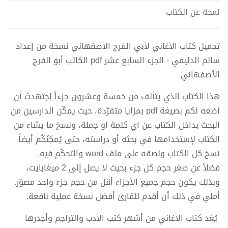
لمحة عن الكتاب
تحميل كتاب الأغاني لأبي الفرج الأصفهاني نسخة من إعداد
سالم الدليمي - الجزء السابع عشر pdf الكاتب أبو الفرج
الأصفهاني
هذا الكتاب الذي يتألف من خمسة وعشرون جزءاً إجتهدتُ أن
أضعه لكم بصيغة pdf بمزايا متفرّدة، حيث يمكّن الدارسين من
البحث بداخل الكتاب عن اي كلمة او جملة، ونسخ ما يشاء من
الكتاب لإستخدامها في بحثه أو دراسته، حتى يُمكِنُكُم أيضاً
نسخ كل الكتاب ولصقه على ملف word والتحكّم فيه.
فضلاً عن صغر حجم كل جزء بحيث لا يصل إلى 2 ميغابايت،
وبذلك يكون حجم جميع الأجزاء أقل من حجم جزء واحد مصوّر.
أملي في ذلك أن أقدم للقارئ أفضل نسخة عملية نافعة.
يُعَد كتاب الأغاني من أشهر كتب الأدب والتراجم وأجدرها