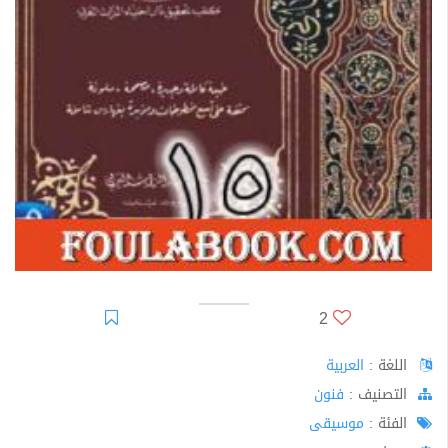
2
اللغة :
العربية
اﻟﺘﺼﻨﻴﻒ :
فنون
الفئة :
موسيقى