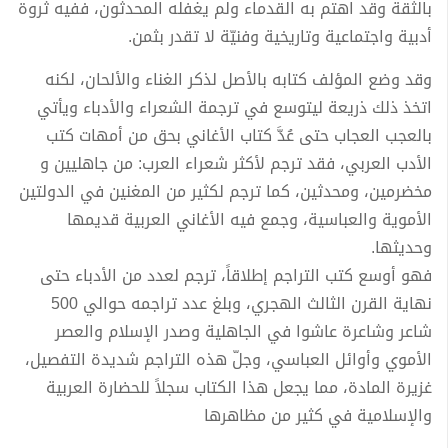
بالثقة وقد اهتم به القدماء ولم يغفله المحدثون، ففيه ثروة
أدبية واجتماعية وتاريخية وفنيّة لا تقدر بثمن.
وقد وضع المؤلف كتابه بالأصل لذكر الغناء والألحان، لكنه
اتخذ ذلك ذريعة ليتوسع في ترجمة الشعراء والأدباء ويأتي
بالعجب العجاب حتى عُدَّ كتاب الأغاني بحق من أمهات كتب
الأدب العربي، فقد ترجم لأكثر شعراء العرب: من جاهليين و
مخضرمين، ومحدثين، كما ترجم لكثير من المغنين في الدولتين
الأموية والعباسية، وجمع فيه الأغاني العربية قديمها
وحديثها.
فهو أوسع كتب التراجم إطلاقاً، ترجم لعدد من الأدباء حتى
نهاية القرن الثالث الهجري، وبلغ عدد تراجمه حوالي 500
شاعر وشاعرة عاشوا في الجاهلية وصدر الإسلام والعصر
الأموي وأوائل العباسي، وجلّ هذه التراجم شديدة التفصيل،
غزيرة المادة، مما يجعل هذا الكتاب سجلاً للحضارة العربية
والإسلامية في كثير من مظاهرها