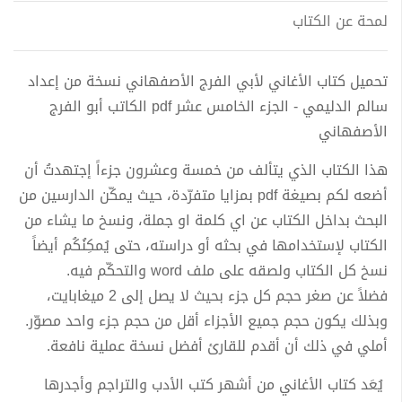
لمحة عن الكتاب
تحميل كتاب الأغاني لأبي الفرج الأصفهاني نسخة من إعداد
سالم الدليمي - الجزء الخامس عشر pdf الكاتب أبو الفرج
الأصفهاني
هذا الكتاب الذي يتألف من خمسة وعشرون جزءاً إجتهدتُ أن
أضعه لكم بصيغة pdf بمزايا متفرّدة، حيث يمكّن الدارسين من
البحث بداخل الكتاب عن اي كلمة او جملة، ونسخ ما يشاء من
الكتاب لإستخدامها في بحثه أو دراسته، حتى يُمكِنُكُم أيضاً
نسخ كل الكتاب ولصقه على ملف word والتحكّم فيه.
فضلاً عن صغر حجم كل جزء بحيث لا يصل إلى 2 ميغابايت،
وبذلك يكون حجم جميع الأجزاء أقل من حجم جزء واحد مصوّر.
أملي في ذلك أن أقدم للقارئ أفضل نسخة عملية نافعة.
يُعَد كتاب الأغاني من أشهر كتب الأدب والتراجم وأجدرها