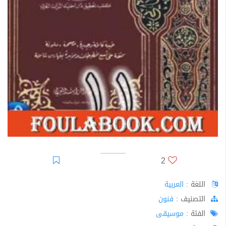
2
اللغة :
العربية
اﻟﺘﺼﻨﻴﻒ :
فنون
الفئة :
موسيقى