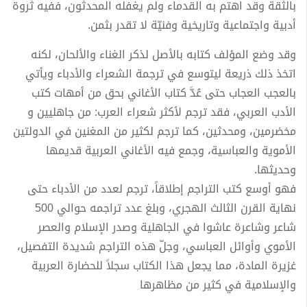
بالثقة وقد اهتم به القدماء ولم يغفله المحدثون، ففيه ثروة
أدبية واجتماعية وتاريخية وفنيّة لا تقدر بثمن.
وقد وضع المؤلف كتابه بالأصل لذكر الغناء والألحان، لكنه
اتخذ ذلك ذريعة ليتوسع في ترجمة الشعراء والأدباء ويأتي
بالعجب العجاب حتى عُدَّ كتاب الأغاني بحق من أمهات كتب
الأدب العربي، فقد ترجم لأكثر شعراء العرب: من جاهليين و
مخضرمين، ومحدثين، كما ترجم لكثير من المغنين في الدولتين
الأموية والعباسية، وجمع فيه الأغاني العربية قديمها
وحديثها.
فهو أوسع كتب التراجم إطلاقاً، ترجم لعدد من الأدباء حتى
نهاية القرن الثالث الهجري، وبلغ عدد تراجمه حوالي 500
شاعر وشاعرة عاشوا في الجاهلية وصدر الإسلام والعصر
الأموي وأوائل العباسي، وجلّ هذه التراجم شديدة التفصيل،
غزيرة المادة، مما يجعل هذا الكتاب سجلاً للحضارة العربية
والإسلامية في كثير من مظاهرها