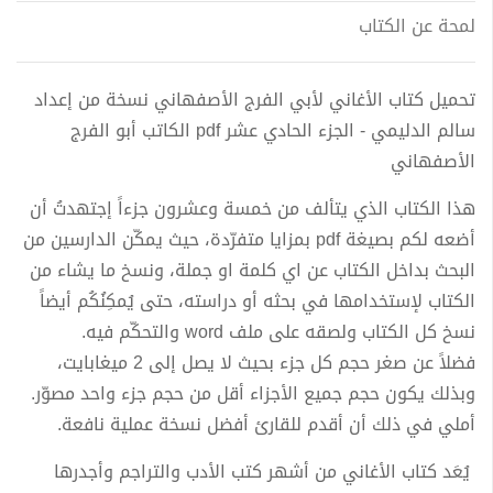
لمحة عن الكتاب
تحميل كتاب الأغاني لأبي الفرج الأصفهاني نسخة من إعداد
سالم الدليمي - الجزء الحادي عشر pdf الكاتب أبو الفرج
الأصفهاني
هذا الكتاب الذي يتألف من خمسة وعشرون جزءاً إجتهدتُ أن
أضعه لكم بصيغة pdf بمزايا متفرّدة، حيث يمكّن الدارسين من
البحث بداخل الكتاب عن اي كلمة او جملة، ونسخ ما يشاء من
الكتاب لإستخدامها في بحثه أو دراسته، حتى يُمكِنُكُم أيضاً
نسخ كل الكتاب ولصقه على ملف word والتحكّم فيه.
فضلاً عن صغر حجم كل جزء بحيث لا يصل إلى 2 ميغابايت،
وبذلك يكون حجم جميع الأجزاء أقل من حجم جزء واحد مصوّر.
أملي في ذلك أن أقدم للقارئ أفضل نسخة عملية نافعة.
يُعَد كتاب الأغاني من أشهر كتب الأدب والتراجم وأجدرها