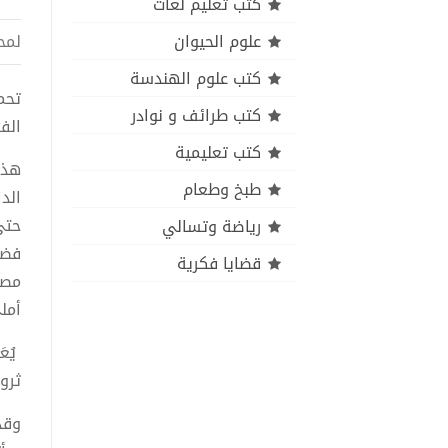
كتب تعليم لغات
علوم الحيوان
لمح
كتب علوم الهندسة
كتب طرائف و نوادر
الف
كتب تعليمية
طبخ وطعام
الد
حتى 
رياضة وتسالي
قضايا فكرية
مصوّ
أمل
يُع
ثروة
وقد