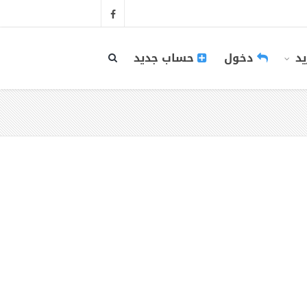
يد
دخول
حساب جديد