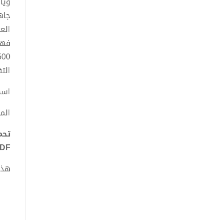
ويأ
جاه
الع
فهو
الت
اسم
الم
تحم
PDF - أبو الفرج 
هذا