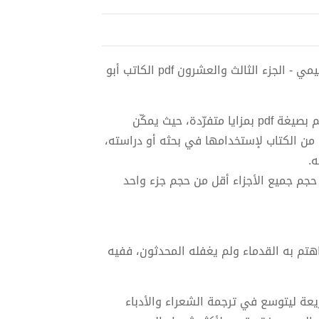
تحميل كتاب الأغاني لأبي الفرج الأصفهاني نسخة من إعداد سالم الدليمي - الجزء الثالث والعشرون pdf الكاتب أبو
هذا الكتاب الذي يتألف من خمسة وعشرون جزءاً إجتهدتُ أن أضعه لكم بصيغة pdf بمزايا متفرّدة، حيث يمكّن
 من الكتاب لإستخدامها في بحثه أو دراسته،
لى 2 ميغابايت، وبذلك يكون حجم جميع الأجزاء أقل من حجم جزء واحد
اهتم به القدماء ولم يغفله المحدثون، ففيه
ريعة ليتوسع في ترجمة الشعراء والأدباء