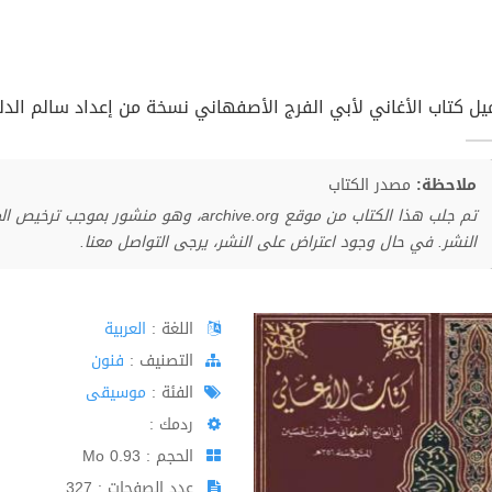
يل كتاب الأغاني لأبي الفرج الأصفهاني نسخة من إعداد سالم الدليمي
ملاحظة:
مصدر الكتاب
تم جلب هذا الكتاب من موقع archive.org، وهو 
النشر. في حال وجود اعتراض على النشر، يرجى التواصل معنا.
اللغة :
العربية
اﻟﺘﺼﻨﻴﻒ :
فنون
الفئة :
موسيقى
ردمك :
الحجم : 0.93 Mo
عدد الصفحات : 327