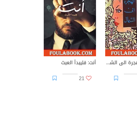
موسم الهجرة الى الشمال
أنت: فليبدأ العبث
21