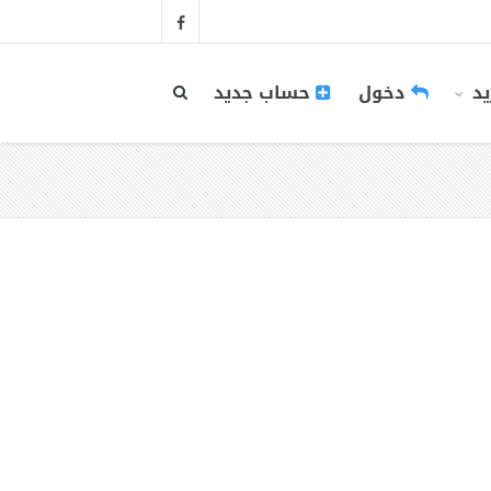
يد
دخول
حساب جديد