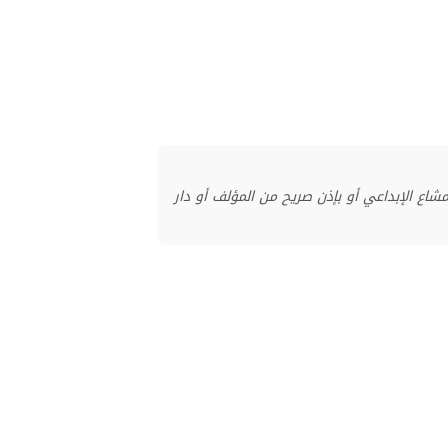
منشور بموجب ترخيص المشاع الإبداعي أو بإذن صريح من المؤلف أو دار