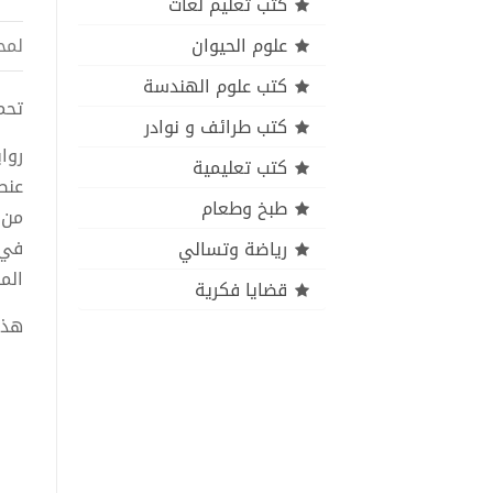
كتب تعليم لغات
علوم الحيوان
لمح
كتب علوم الهندسة
تحميل ك
كتب طرائف و نوادر
روا
كتب تعليمية
عنص
طبخ وطعام
من 
في 
رياضة وتسالي
الم
قضايا فكرية
هذا