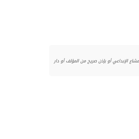
منشور بموجب ترخيص المشاع الإبداعي أو بإذن صريح من المؤلف أو دار