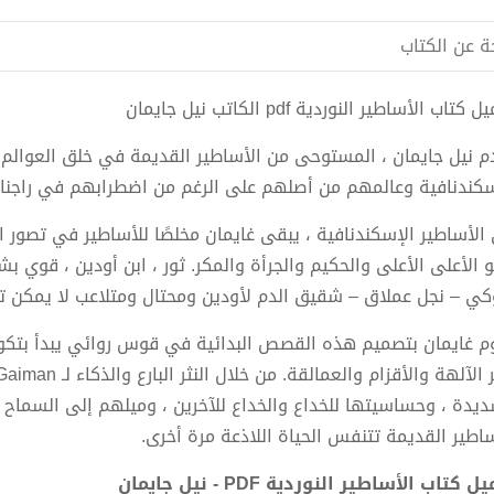
ة عن الكتاب
كتاب الأساطير النوردية pdf الكاتب نيل جايمان
م نيل جايمان ، المستوحى من الأساطير القديمة في خلق العوالم ال
سكندنافية وعالمهم من أصلهم على الرغم من اضطرابهم في راجنار
الأساطير الإسكندنافية ، يبقى غايمان مخلصًا للأساطير في تصور الب
 الأعلى الأعلى والحكيم والجرأة والمكر. ثور ، ابن أودين ، قوي 
كي – نجل عملاق – شقيق الدم لأودين ومحتال ومتلاعب لا يمكن تج
م غايمان بتصميم هذه القصص البدائية في قوس روائي يبدأ بتك
ديدة ، وحساسيتها للخداع والخداع للآخرين ، وميلهم إلى السماح
ساطير القديمة تتنفس الحياة اللاذعة مرة أخرى.
 كتاب الأساطير النوردية PDF - نيل جايمان