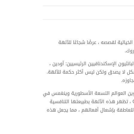
خيالية لقصصه ، عرضًا شجاعًا للآلهة
وك.
انثيون الإسكندنافيين الرئيسيين: أودين ،
بشكل لا يصدق ولكن ليس أكثر حكمة للآلهة.
اوزه.
وين العوالم التسعة الأسطورية وينغمس في
مآثر الآلهة والأقزام والعمالقة. من خلال النثر البارع والذكاء لـ Gaiman ، تظهر هذه الآلهة بطبيعتها التنافسية
 للعاطفة بإشعال أفعالهم ، مما يجعل هذه