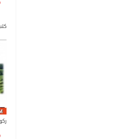
كتب
ركوب