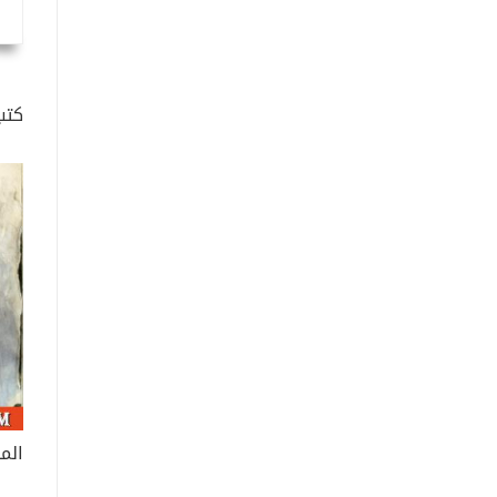
كتب
الم