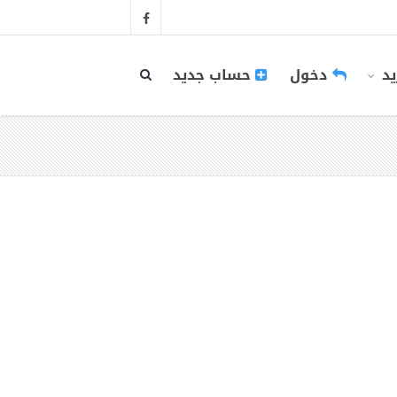
يد
دخول
حساب جديد