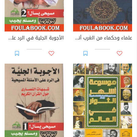
علماء وحكماء من الغرب أنصفوا الإسلام
الأجوبة الجلية في الرد على الأسئلة المسيحية: شبهات النصارى حول القرآن الكريم - الجزء الثاني