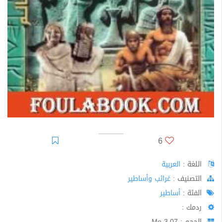
6
اللغة :
العربية
اﻟﺘﺼﻨﻴﻒ :
غرائب وأساطير
الفئة :
أساطير
ردمك :
الحجم : 3.07 Mo