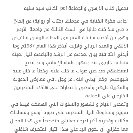
تحميل كتاب الأزهري والجماعة pdf الكاتب سيد سليم
”جاءت فكرة الكتابة في مجملها (كتاب أو رواية) عن إلحاحٌ
داخلي منذ كنت طالبا في السنة الثالثة من جامعة الأزهر
وهي من أخصب سنوات العمر في العطاء الروحي والفيض
الإلهي والمدد الرباني ولازلت أتذكر هذا العام 1987م وما
أيدني الله فيه بيان بعدهم عن الرشد واتباعهم لتيار بعينه
متطرف خارجي عند جمهور علماء الإسلام، وقد اتضح
لمعظمهم بعد حين صواب ما كنت عليه، وخطأ ما كان عليه
شيوخهم، وكم أيدني الله ـ عز وجل ـ في معاركي الدعوية
والفكرية عليهم وأمدني بانتصارات علي هؤلاء المتطرفين
الخارجين على الجماعة.
وتمضى الأيام والشهور والسنوات التي انهمكت فيها في
تقويم ومقاومة التيار المتطرف علي صورة أوسع ومساحات
مكانية وفكرية أكبر لدرجة جعلتني متخصصاً في هذا المجال
مما حفزني أن يكون الرد علي هذا التيار المتطرف شاغلي