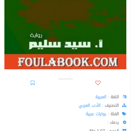
اللغة :
العربية
اﻟﺘﺼﻨﻴﻒ :
الأدب العربي
الفئة :
روايات عربية
ردمك :
الحجم : 1.07 Mo