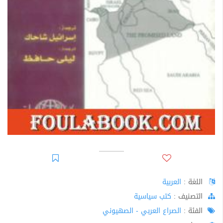
اللغة :
العربية
اﻟﺘﺼﻨﻴﻒ :
كتب سياسية
الفئة :
الصراع العربي - الصهيوني