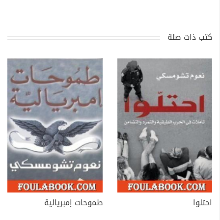
كتب ذات صلة
احتلوا
طموحات إمبريالية