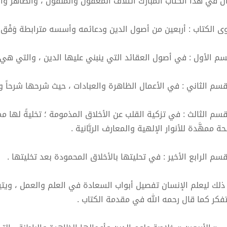
ن في هذا الكتاب المبارك ائتلاف المعقول والمنقول ، والظاهر وال
ى الكتاب : أربعين من أصول الدين ودعائمه وأسسه مترابطة وَفْق 
سم الأول : في أصول العقائد التي ينبني عليها الدين ، والتي هي
قسم الثاني : في الأعمال الظاهرة والعبادات ، حيث شرحها شرحاً وا
قسم الثالث : في تزكية القلب عن الأخلاق المذمومة ؛ تخليةً لها م
ة ممهَّدة للأنوار الإلهية والمعارف الربَّانية .
قسم الرابع الأخير : في تحليتها بالأخلاق المحمودة بعد تخليتها .
ذلك ليعلم الإنسان تفصيل أبواب السعادة في العلم والعمل ، ويت
تفكر كما قال رحمه الله في مقدمة الكتاب .