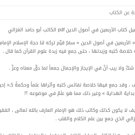
ة عن الكتاب
كتاب الأربعين في أصول الدين pdf الكاتب أبو حامد الغزالي
 « الأربعين في أصول الدين » سفرٌ قيِّم تركه لنا حجة الإسلام الإمام
 خلاصة كتبه وزبدتها ، حتى جمع فيه زبدة علوم القرآن كما قال .
شكَّ ولا ريب أنَّ في الإيجاز والإجمال جمعاً لما دقَّ معناه وعزَّ .
 ، وقد جمع فيها خلاصة نفائس كتبه وأثراها علماً وحكمةً كـ« إحيا
بداية الهداية » وغير ذلك مما هو علَمٌ في موضوعه ؟!
ف لا يكون كذلك وكاتب ذلك هو الإمام العارف بالله تعالى ، الفقيه 
زالي الذي جمع بين علم الكلام والقلب .