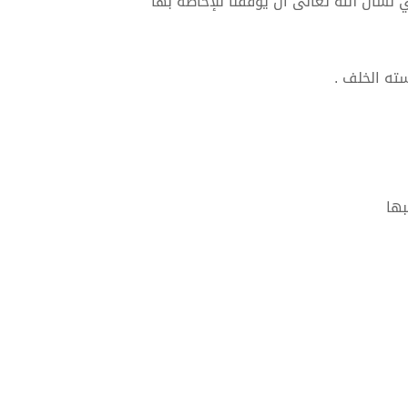
ي نسأل الله تعالى أن يوفقنا للإحاطة بها
سته الخلف .
بها