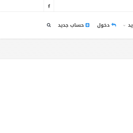
يد
دخول
حساب جديد