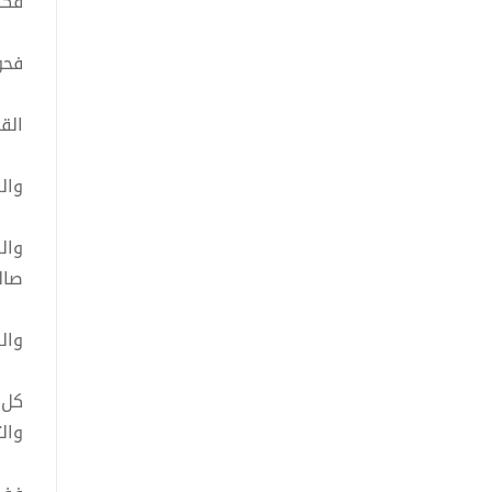
فكا
فحو
الق
وال
وال
صالح
وال
كل 
وال