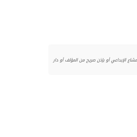
منشور بموجب ترخيص المشاع الإبداعي أو بإذن صريح من المؤلف أو دار