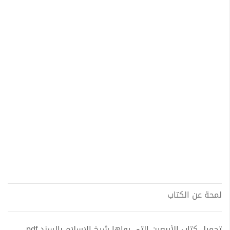
لمحة عن الكتاب
تحميل كتاب الأربعين التي رواها شيخ الإسلام بالسند pdf