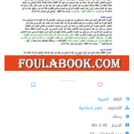
اللغة :
العربية
اﻟﺘﺼﻨﻴﻒ :
علوم إسلامية
ردمك :
الحجم : 0.46 Mo
عدد الصفحات : 10