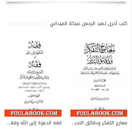
كتب أخرى لـعبد الرحمن حبنكة الميداني
معارج التفكر ودقائق التدبر تفسير تدبري للقرآن الكريم - المجلد السادس
فقه الدعوة إلى الله وفقه النصح والإرشاد والأمر بالمعروف والنهي عن المنكر - الجزء الثاني