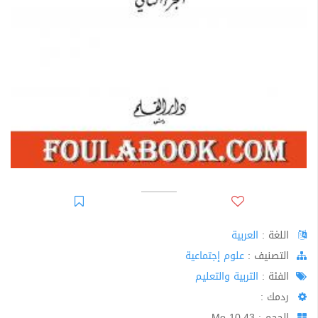
اللغة :
العربية
اﻟﺘﺼﻨﻴﻒ :
علوم إجتماعية
الفئة :
التربية والتعليم
ردمك :
الحجم : 10.43 Mo