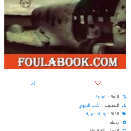
اللغة :
العربية
اﻟﺘﺼﻨﻴﻒ :
الأدب العربي
الفئة :
روايات عربية
ردمك :
الحجم : 9.66 Mo