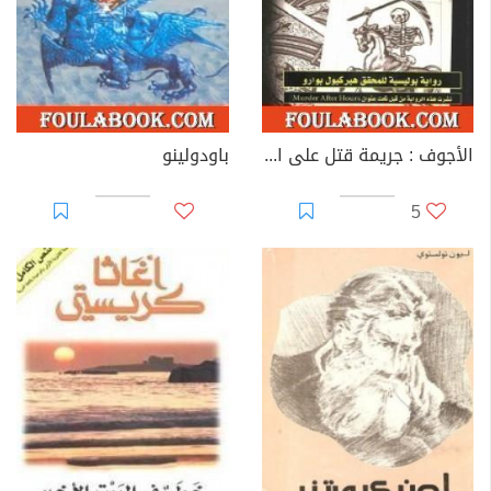
الأجوف : جريمة قتل على المسبح أسرار عائلية غامضة
باودولينو
5