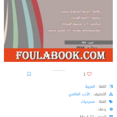
1
اللغة :
العربية
اﻟﺘﺼﻨﻴﻒ :
الأدب العالمي
الفئة :
مسرحيات
ردمك :
الحجم : 4.72 Mo