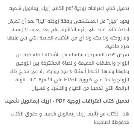
تحميل كتاب اعترافات زوجية pdf الكاتب إريك إيمانويل شميت
يعود “جيل” من المستشفى برفقة زوجته “ليزا” بعد أن تعرض
لحادث مُلغز فقد على إثره الذاكرة، ولم يعد يعرف لا إسمه
ولا زوجته ولا بيته ولا أي من الأشياء الخاصة التي بنى عليها
صرح ماضيه.
تعرض هذه المسرحية سلسلة من الأسئلة الفلسفية عن
الزواج والعلاقات الحميمة والحياة المشتركة بين الزوجين
بحلوها ومرها؛ لكنها أسئلة لا تجد جوابها إلا في مديح ذلك
الزواج والحث على ضرورة الحفاظ على الأسرة، تلك النواة
الرائعة التي تحمينا من الضياع والتشرد والنسيان.
تحميل كتاب اعترافات زوجية PDF - إريك إيمانويل شميت
هذا الكتاب من تأليف إريك إيمانويل شميت و حقوق الكتاب
محفوظة لصاحبها