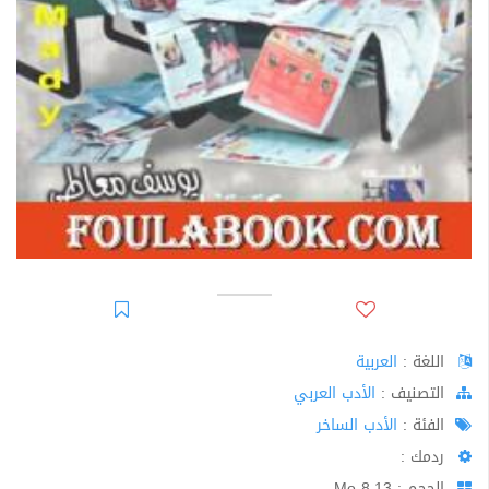
اللغة :
العربية
اﻟﺘﺼﻨﻴﻒ :
الأدب العربي
الفئة :
الأدب الساخر
ردمك :
الحجم : 8.13 Mo