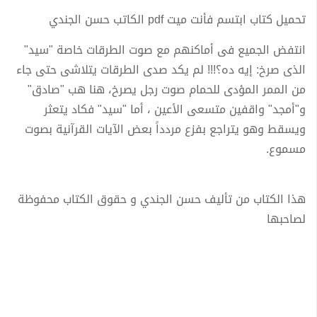
تحميل كتاب ابتسم فأنت ميت pdf الكاتب حسن الجندي
انتفض الجميع فى أماكنهم مع صوت الطرقات خاصة "سيد"
الذى صرخ: إيه ده؟!!! لم يكد صدى الطرقات يتلاشى حتى جاء
من الممر المؤدى للحمام صوت رجل يصرخ، هنا هب "صادق"
و"أمجد" واقفين متسعى الأعين ، أما "سيد" فكاد يتعثر
ويسقط وهو يتراجع بفزع مردداً بعض الآيات القرآنية بصوت
مسموع.
هذا الكتاب من تأليف حسن الجندي و حقوق الكتاب محفوظة
لصاحبها