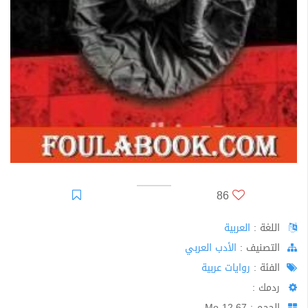
86
اللغة :
العربية
اﻟﺘﺼﻨﻴﻒ :
الأدب العربي
الفئة :
روايات عربية
ردمك :
الحجم : 12.67 Mo