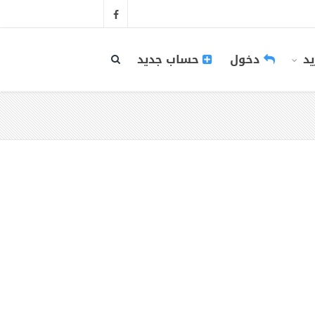
يد
دخول
حساب جديد