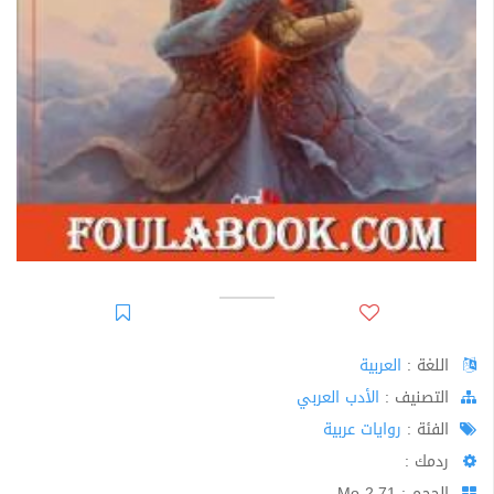
اللغة :
العربية
اﻟﺘﺼﻨﻴﻒ :
الأدب العربي
الفئة :
روايات عربية
ردمك :
الحجم : 2.71 Mo