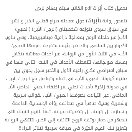
تحميل كتاب أَبْرَاتٌ pdf الكاتب هيثم بهنام بُردى
تتمحور رواية
(أَبْرَاتٌ)
حول معادلة صراع قطبي الخير والشر،
في سياق سردي تتوزعه شخصيتان (الرجل/ الأبن) (الصبي/
الأب) عبر خلخلة الزمن بمعالجة درامية ميتافيزيقية، وفي تناوب
للأدوار بين الماضي والحاضر، بثيمة متفردة يقودها الصبي/
الأب، في الثلث الأول من الرواية، عبر أحداث معاشة يتكفل
بمسك صولجانها، لتنعطف الأحداث في الثلث الثاني منها في
سياق افتراضي فكري راعيه الأول والأخير سجل يحوي بين
دفتيه كينونة الصبي/ الأب، في تماه وتواصل مع الرجل/ الإبن،
في مدونة زاخرة بأحداث تجلي سر اختفاء الصبي الحاضر/ الأب
الماضي، عبر انثيالات يصوغها الصبي/ الأب، بقوالب سردية
وشعرية وفنية صاهراً في صحائفه رؤاه الإنسانية الدافقة
بانحيازه، بل بتبنيه، بل بتضحيته بحياته، ثمناً للقيم النبيلة التي
تنصهر من جمار بوتقة الروح التائقة إلى الخير، لتنتهي الرواية
بتعزيز تلك القيم الخيّرة في صياغة سردية تتناثر البراءة