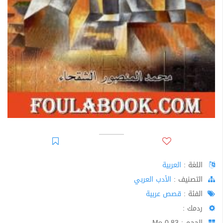
اللغة :
العربية
اﻟﺘﺼﻨﻴﻒ :
الأدب العربي
الفئة :
قصص عربية
ردمك :
الحجم : 0.83 Mo