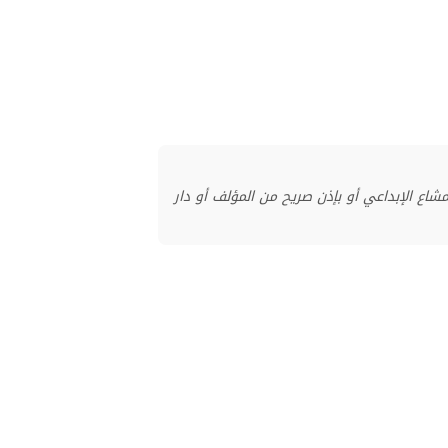
منشور بموجب ترخيص المشاع الإبداعي أو بإذن صريح من المؤلف أو دار