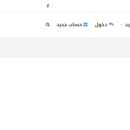
يد
دخول
حساب جديد