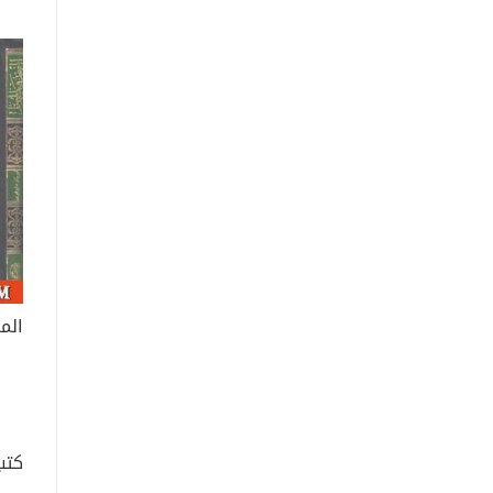
الم
كتب