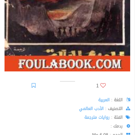
1
اللغة :
العربية
اﻟﺘﺼﻨﻴﻒ :
الأدب العالمي
الفئة :
روايات مترجمة
ردمك :
الحجم : 6.08 Mo