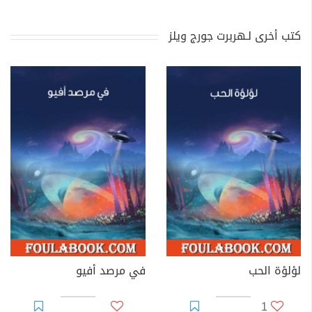
كتب أخرى لـهربرت جورج ويلز
لؤلؤة الحب
في مرصد أفيو
1