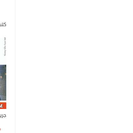
كتب
جري