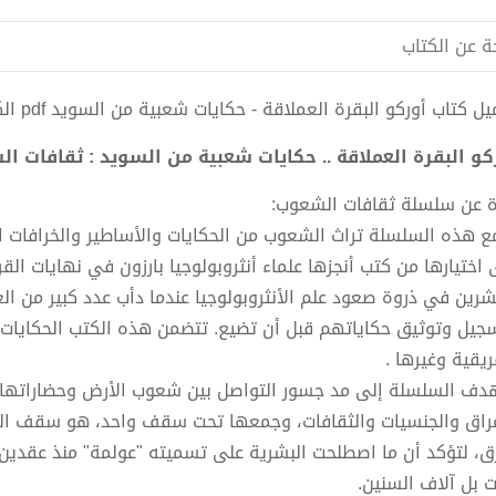
ة عن الكتاب
 كتاب أوركو البقرة العملاقة - حكايات شعبية من السويد pdf الكاتب هيرمان هوفبيرغ
كو البقرة العملاقة .. حكايات شعبية من السويد : ثقافات الشع
ة عن سلسلة ثقافات الشعوب:
 اختيارها من كتب أنجزها علماء أنثروبولوجيا بارزون في نهايات الق
شرين في ذروة صعود علم الأنثروبولوجيا عندما دأب عدد كبير من 
جيل وتوثيق حكاياتهم قبل أن تضيع. تتضمن هذه الكتب الحكايات 
ريقية وغيرها .
دف السلسلة إلى مد جسور التواصل بين شعوب الأرض وحضاراتها، و
عراق والجنسيات والثقافات، وجمعها تحت سقف واحد، هو سقف الثق
ق، لتؤكد أن ما اصطلحت البشرية على تسميته "عولمة" منذ عقدين م
ت بل آلاف السنين.