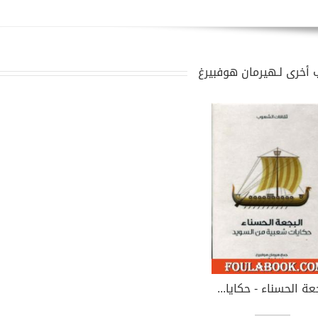
 أخرى لـهيرمان هوفبيرغ
البجعة الحسناء - حكايات شعبية من السويد