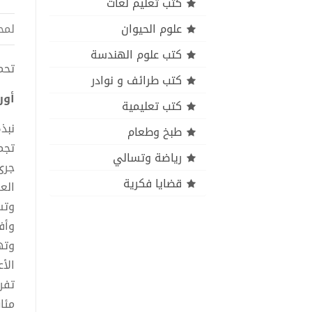
كتب تعليم لغات
علوم الحيوان
لمح
كتب علوم الهندسة
تحميل
كتب طرائف و نوادر
أور
كتب تعليمية
نبذ
طبخ وطعام
رياضة وتسالي
جرى
قضايا فكرية
الع
وتس
وأف
وته
الأ
تفر
مئا