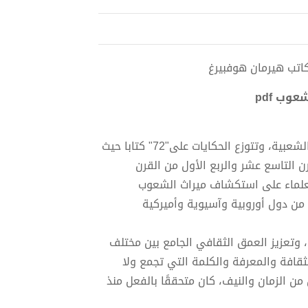
وب pdf
تجمع هذه السلسلة تراث الشعوب من الحكايات والأساطير والخرافات الشعبية، وتتوزع الحكايات على"72" كتابا حيث
رن التاسع عشر والربع الأول من القرن
العلماء على استكشاف ميراث الشعوب
من دول أوروبية وآسيوية وأميركية
تعزيز العمق الثقافي الجامع بين مختلف
افة والمعرفة والكلمة التي تجمع ولا
ن الزمان والنيف، كان متحققًا بالفعل منذ