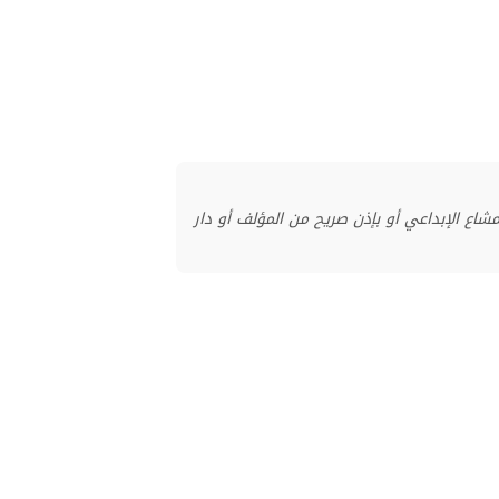
منشور بموجب ترخيص المشاع الإبداعي أو بإذن صريح من المؤلف أو دار