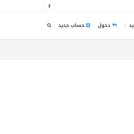
يد
دخول
حساب جديد