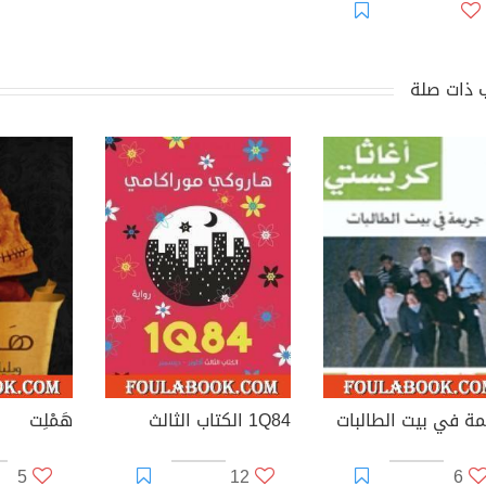
 ذات صلة
مة في بيت الطالبات
1Q84 الكتاب الثالث
هَمْلِت
5
12
6