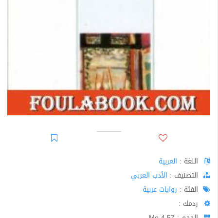
اللغة :
العربية
اﻟﺘﺼﻨﻴﻒ :
الأدب العربي
الفئة :
روايات عربية
ردمك :
الحجم : 4.57 Mo