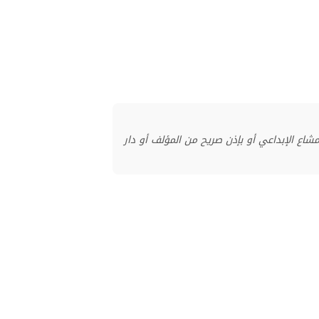
منشور بموجب ترخيص المشاع الإبداعي أو بإذن صريح من المؤلف أو دار