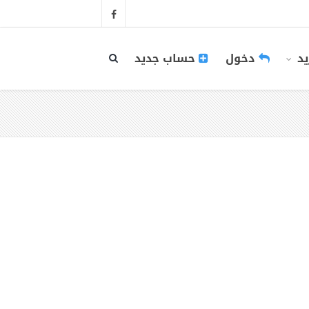
يد
دخول
حساب جديد