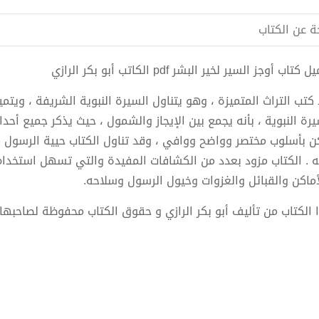
ة عن الكتاب
كتاب أوجز السير لخير البشر pdf الكاتب أبو بكر الرازي
 كتب التراث المتميزة ، وهو يتناول السيرة النبوية الشريفة ، ويتم
يرة النبوية ، بأنه يجمع بين الإيجاز والشمول ، حيث يذكر جميع أح
ن بأسلوب مختصر وواضح ووافي ، وقد تناول الكتاب حيية الرسول م
ه . الكتاب مزود بعدد من الكشافات المفيدة والتي تسهل استخدام ا
أماكن والقبائل والغزوات وخيول الرسول وسلاحه.
 الكتاب من تأليف أبو بكر الرازي و حقوق الكتاب محفوظة لصاحبها