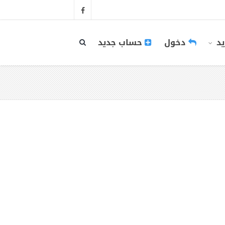
يد
دخول
حساب جديد