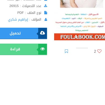
عدد التحميلات : 26915
نوع الملف : PDF
المؤلف :
إبراهيم شكري
تحميل
قراءة
2