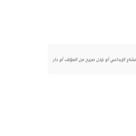
منشور بموجب ترخيص المشاع الإبداعي أو بإذن صريح من المؤلف أو دار