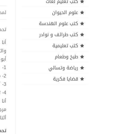
كتب تعليم لغات
علوم الحيوان
لمح
كتب علوم الهندسة
تحميل
كتب طرائف و نوادر
أنا
كتب تعليمية
وال
طبخ وطعام
أبوا
1- العام الأول من العمر بدءا من أول يوم بعد الولادة .
رياضة وتسالي
2- من العام الثاني حتى سن دخول المدرسة.
قضايا فكرية
3- أعراض وأمراض شائعة في فترة الطفولة.
4- تشخيص وروشتة.
أنا
مرج
أثنا
تحم