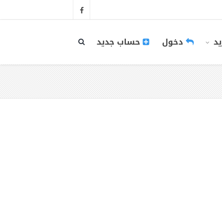
يد
دخول
حساب جديد