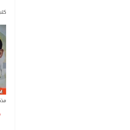
كتب
مذك