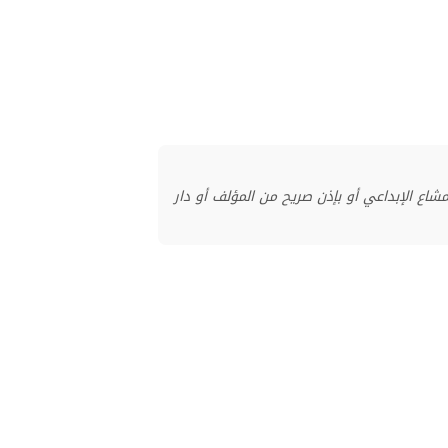
منشور بموجب ترخيص المشاع الإبداعي أو بإذن صريح من المؤلف أو دار