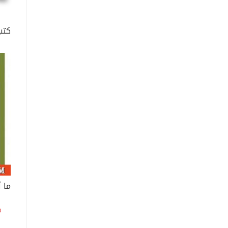
كتب
ما 