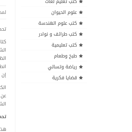
كتب تعليم لغات
علوم الحيوان
لمح
كتب علوم الهندسة
تحميل 
كتب طرائف و نوادر
كتا
كتب تعليمية
الش
طبخ وطعام
الظ
انط
رياضة وتسالي
إن ب
قضايا فكرية
الك
عن 
الش
تحميل
هذا