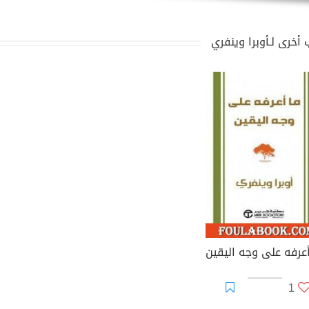
 أخرى لـأوبرا وينفري
أعرفه على وجه اليقين
1