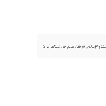
منشور بموجب ترخيص المشاع الإبداعي أو بإذن صريح من المؤلف أو دار