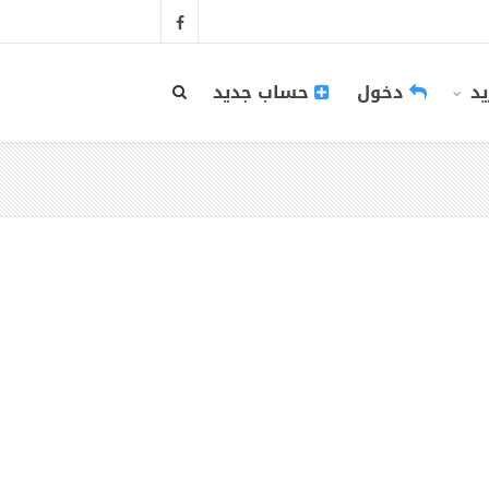
يد
دخول
حساب جديد