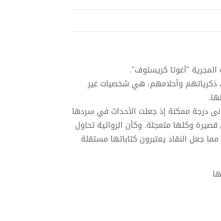
 المجرية "آغوتا كريستوف".
م، ذكرياتهم وأحلامهم، هي شخصيات غير
ها.
دنى درجة ممكنة إذ جعلت الأحداث في سردها
صيرة وكلها متعجلة. وكأن الروائية تحاول
مما جعل النقاد يعتبرون كتاباتها مستقلة
ها