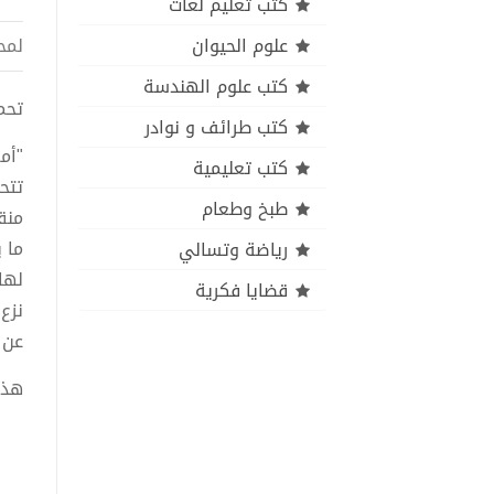
كتب تعليم لغات
علوم الحيوان
لمح
كتب علوم الهندسة
تحميل ك
كتب طرائف و نوادر
"أم
كتب تعليمية
تتح
طبخ وطعام
منق
ما 
رياضة وتسالي
لها
قضايا فكرية
نزع
عن 
هذا