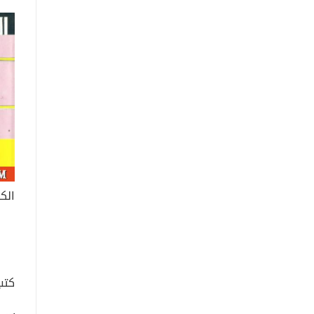
الكذ
كتب