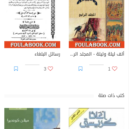
ألف ليلة وليلة - المجلد الرابع - نسخة مضغوطة
رسائل البلغاء
3
1
كتب ذات صلة