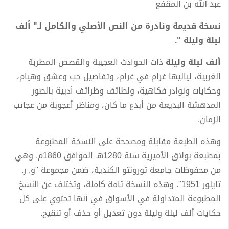
عبد الله بن المقفع
نسخة قديمة ونادرة من النص الأصلي والكامل لـ" ألف
ليلة وليلة ".
ألف ليلة وليلة
ذات الحوادث العجيبة والقصص المطربة
الغريبة، لياليها غرام في غرام، وتفاصيل حب وعشق وهيام،
وحكايات ونوادر فكاهية، ولطائف وظرائف أدبية بالصور
المدهشة البديعة من أبدع ما كان، ومناظر أعجوبة من عجائب
الزمان.
وهذه الطبعة مقابلة ومصححة على النسخة المطبوعة
بمطبعة بولاق الأميرية سنة 1280هـ الموافق 1860م. وهي
من محفوظات جامعة تورونتو الكندية، ضمن مجموعة "و. ر.
تايلور 1951". وهذه النسخة تامة كاملة، وتختلف عن النسخ
المطبوعة المتداولة في الأسواق في أنها تحتوي على كل
حكايات ألف ليلة وليلة دون تعديل أو حذف أو تنقيح.