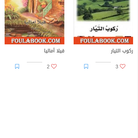
ركوب التيار
فيلا أماليا
2
3