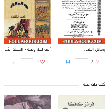
رسائل البلغاء
ألف ليلة وليلة - المجلد الثالث - نسخة مضغوطة
1
3
كتب ذات صلة