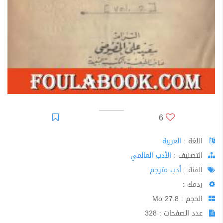
6
اللغة :
العربية
اﻟﺘﺼﻨﻴﻒ :
الأدب العالمي
الفئة :
أدب مترجم
ردمك :
الحجم : 27.8 Mo
عدد الصفحات : 328