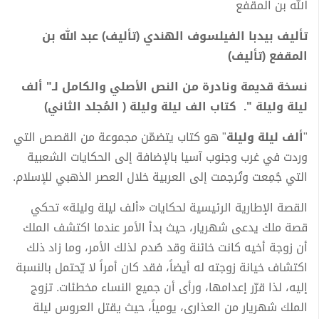
الله بن المقفع
تأليف بيدبا الفيلسوف الهندي (تأليف) عبد الله بن
المقفع (تأليف)
نسخة قديمة ونادرة من النص الأصلي والكامل لـ" ألف
ليلة وليلة ". كتاب الف ليلة وليلة ( المُجلد الثاني)
"
ألف ليلة وليلة
" هو كتاب يتضمّن مجموعة من القصص التي
وردت في غرب وجنوب آسيا بالإضافة إلى الحكايات الشعبية
التي جُمِعت وتُرجمت إلى العربية خلال العصر الذهبي للإسلام.
القصة الإطارية الرئيسية لحكايات «ألف ليلة وليلة» تحكي
قصة ملك يدعى شهريار، حيث بدأ الأمر عندما اكتشف الملك
أن زوجة أخيه كانت خائنة وقد صُدم لذلك الأمر، وما زاد ذلك
اكتشاف خيانة زوجته له أيضاً، فقد كان أمراً لا يّحتمل بالنسبة
إليه، لذا قرّر إعدامها، ورأى أن جميع النساء مخطئات. تزوج
الملك شهريار من العذارى، يومياً، حيث يقتل العروس ليلة