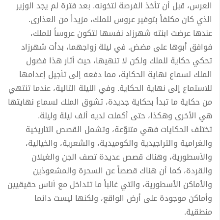
العرس، قبل أن تأخذ الفرصة لتخونه. بعد فترة لم يجد الوزير
الذي كان مكلفاً بتوفير عروس للملك، مزيداً من العذارى.
عندها عرضت ابنته شهرزاد نفسها لتكون عروساً للملك،
فوافق أبوها على مضض. في ليلة زواجهما، بدأت شهرزاد
تحكي حكاية للملك ولكن لا تنهيها، حيث أثار هذا فضول
الملك لسماع نهاية الحكاية، مما دفعه إلى تأجيل إعدامها
للاستماع إلى نهاية الحكاية. وفي الليلة التالية، عندما تنتهي
من حكاية ما تبدأ بحكاية جديدة، تشوق الملك لسماع نهايتها
هي الأخرى وهكذا، حتى أكملت لديه ألف ليلة وليلة.
تختلف الحكايات فهي متنوّعة، وتشمل القصص التاريخية
والغرامية والتراجيدية والكوميدية، والشعرية، والخيالية،
والأسطورية، وهناك قصص عديدة تصف الجن والغيلان
والقردة، كما أن هناك قصصاً عن السحرة والمشعوذين
والأماكن الأسطورية، والتي غالباً ما تتداخل مع أناس حقيقيين
وأماكن موجودة على أرض الواقع، ولكنها ليست دائما
منطقية.