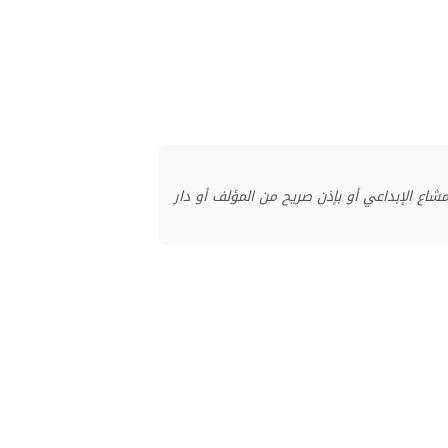
منشور بموجب ترخيص المشاع الإبداعي أو بإذن صريح من المؤلف أو دار