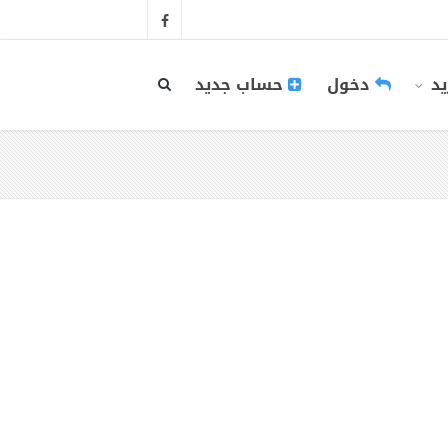
يد
دخول
حساب جديد