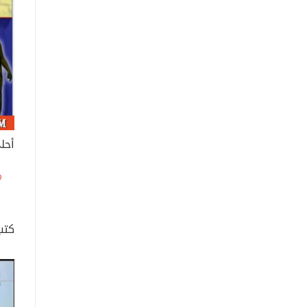
أحل
كتب