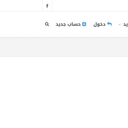
يد
دخول
حساب جديد