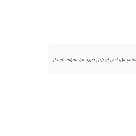
منشور بموجب ترخيص المشاع الإبداعي أو بإذن صريح من المؤلف أو دار