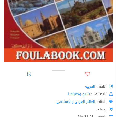
اللغة :
العربية
اﻟﺘﺼﻨﻴﻒ :
تاريخ وجغرافيا
الفئة :
العالم العربي والإسلامي
ردمك :
الحجم : 31.25 Mo