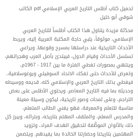
تحميل كتاب أطلس التاريخ العربي الإسلامي pdf الكاتب
شوقي أبو خليل
محدّثة مزيدة يتناول هذا الكتاب أطلساً للتاريخ العربي
الإسلامي، موثوقاً، يلبي حاجة المكتبة العربية إليه، ويربط
الأحداث التاريخية عند دراستها بمسرح وقوعها. ويراعي
تسلسل الأحداث وقيام الدول، فيبتدئ بأصل العرب وهجراتهم،
وينتهي بمصورات تغطي الفترة ما بين 1917 - 1967م،
وتعرض للأحداث حتى تفكك الاتحاد السوفيتي ويوغوسلافية..
فيغطي بذلك التاريخ العربي والإسلامي كله، قديمه ووسيطه
وحديثه بما فيه التاريخ المعاصر. ويحتوي الأطلس على بعض
التراجم، وعلى لمحات وصور تاريخية، ليكون وسيلة معينة
مناسبة للتعلم والمعرفة، فهو يغني الطالب المتعلم،
والمدرس المعلم، والمثقف المهتم بتاريخه، وبتراثه، ويبرز كل
ذلك بالألوان الموظَّفة لتحقيق الهدف المراد، وتزويد
المهتمين بتاريخنا وحضارتنا الخالدة بما يفيدهم. ويتضمن