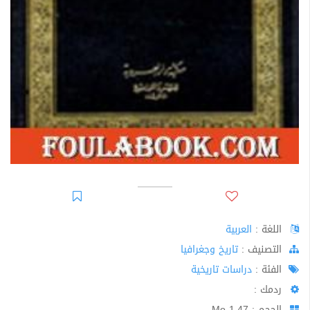
اللغة :
العربية
اﻟﺘﺼﻨﻴﻒ :
تاريخ وجغرافيا
الفئة :
دراسات تاريخية
ردمك :
الحجم : 1.47 Mo