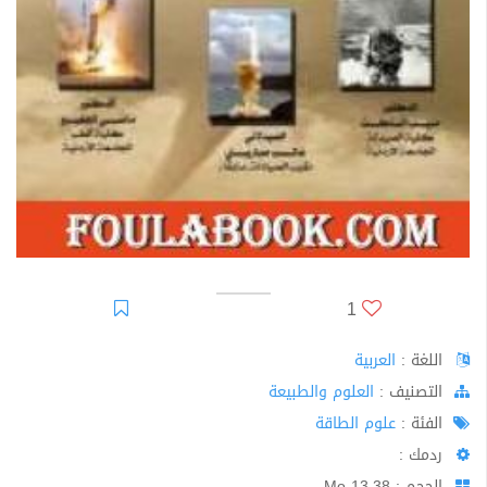
1
اللغة :
العربية
اﻟﺘﺼﻨﻴﻒ :
العلوم والطبيعة
الفئة :
علوم الطاقة
ردمك :
الحجم : 13.38 Mo