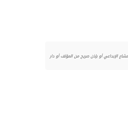
منشور بموجب ترخيص المشاع الإبداعي أو بإذن صريح من المؤلف أو دار