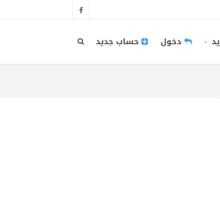
يد
دخول
حساب جديد