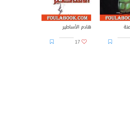
عنة
هادم الأساطير
17