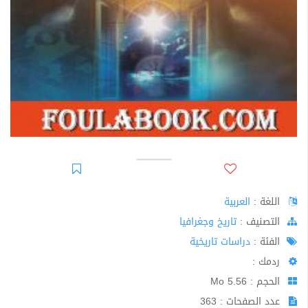
اللغة :
العربية
اﻟﺘﺼﻨﻴﻒ :
تاريخ وجغرافيا
الفئة :
دراسات تاريخية
ردمك :
الحجم : 5.56 Mo
عدد الصفحات : 363