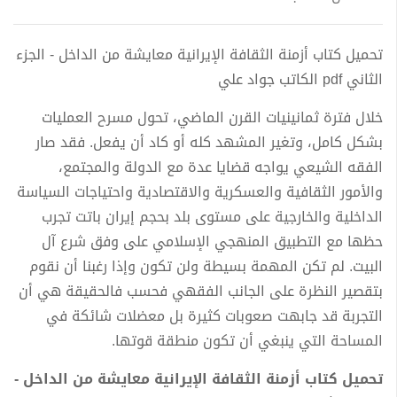
تحميل كتاب أزمنة الثقافة الإيرانية معايشة من الداخل - الجزء
الثاني pdf الكاتب جواد علي
خلال فترة ثمانينيات القرن الماضي، تحول مسرح العمليات
بشكل كامل، وتغير المشهد كله أو كاد أن يفعل. فقد صار
الفقه الشيعي يواجه قضايا عدة مع الدولة والمجتمع،
والأمور الثقافية والعسكرية والاقتصادية واحتياجات السياسة
الداخلية والخارجية على مستوى بلد بحجم إيران باتت تجرب
حظها مع التطبيق المنهجي الإسلامي على وفق شرع آل
البيت. لم تكن المهمة بسيطة ولن تكون وإذا رغبنا أن نقوم
بتقصير النظرة على الجانب الفقهي فحسب فالحقيقة هي أن
التجربة قد جابهت صعوبات كثيرة بل معضلات شائكة في
المساحة التي ينبغي أن تكون منطقة قوتها.
تحميل كتاب أزمنة الثقافة الإيرانية معايشة من الداخل -