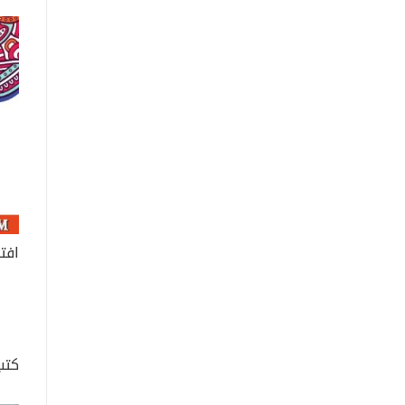
افتح
كتب