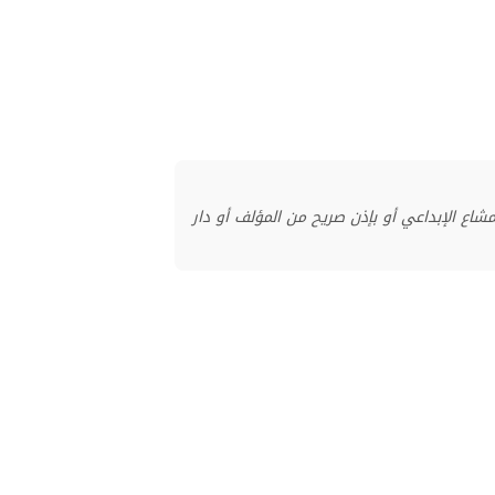
منشور بموجب ترخيص المشاع الإبداعي أو بإذن صريح من المؤلف أو دار