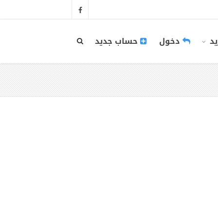
يد
دخول
حساب جديد