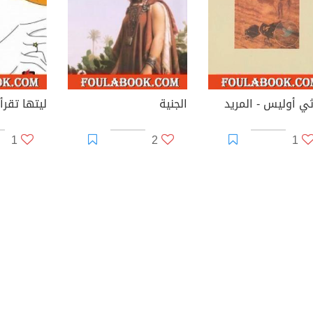
ثي أوليس - المريد
الجنية
ليتها تقرأ
1
2
1