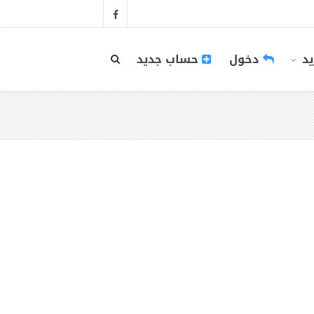
يد
دخول
حساب جديد