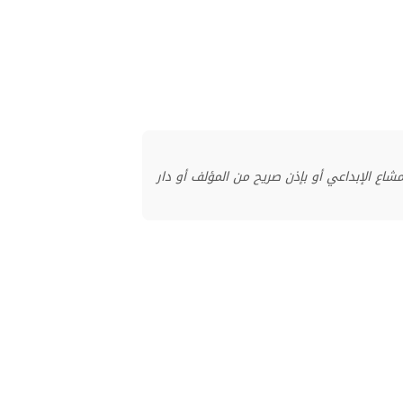
منشور بموجب ترخيص المشاع الإبداعي أو بإذن صريح من المؤلف أو دار