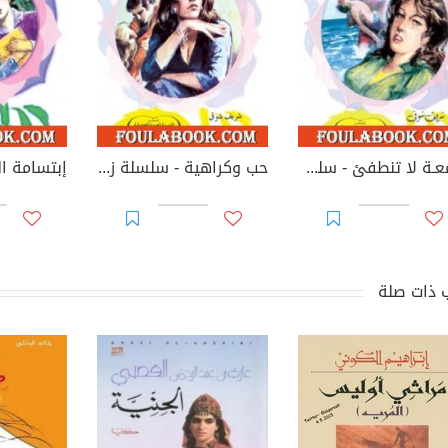
شمعـة لا تنطفئ - سلسلة زهور
حب وكراهية - سلسلة زهور
 ذات صلة