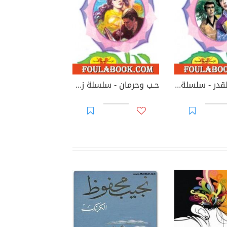
إبتسامة القدر - سلسلة زهور
حـب وحرمان - سلسلة زهور